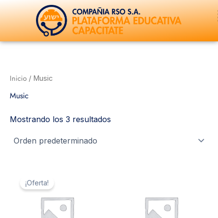
Ir
al
contenido
Inicio
/ Music
Music
Mostrando los 3 resultados
El
El
precio
precio
¡Oferta!
original
actual
era:
es:
$ 3.
$ 2.