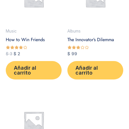
Music
Albums
How to Win Friends
The Innovator’s Dilemma
$
3
$
2
$
99
de 5
de 5
Añadir al
Añadir al
carrito
carrito