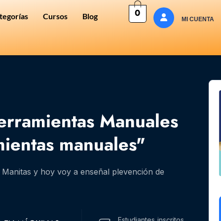
0
tegorías
Cursos
Blog
MI CUENTA
rramientas Manuales
amientas manuales"
o Manitas y hoy voy a enseñal plevención de
Estudiantes
inscritos