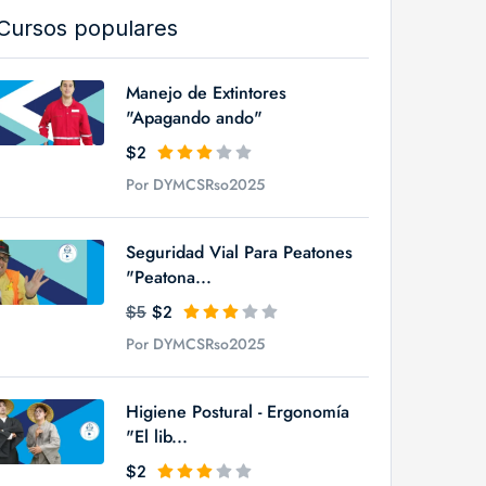
Cursos populares
Manejo de Extintores
"Apagando ando"
$2
Por DYMCSRso2025
Seguridad Vial Para Peatones
"Peatona...
$5
$2
Por DYMCSRso2025
Higiene Postural - Ergonomía
"El lib...
$2