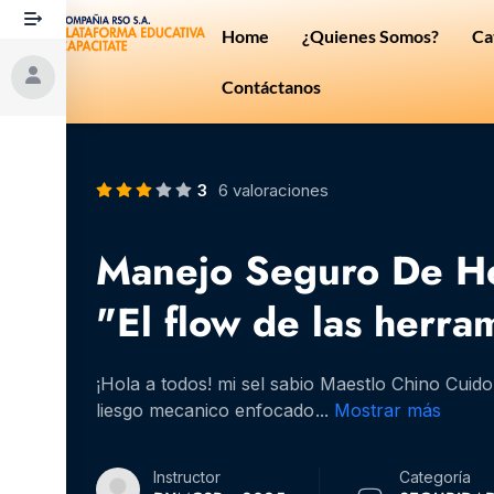
Ir
Home
¿Quienes Somos?
Ca
al
contenido
Contáctanos
3
6 valoraciones
Manejo Seguro De He
"El flow de las herr
¡Hola a todos! mi sel sabio Maestlo Chino Cuid
liesgo mecanico enfocado
...
Mostrar más
Instructor
Categoría