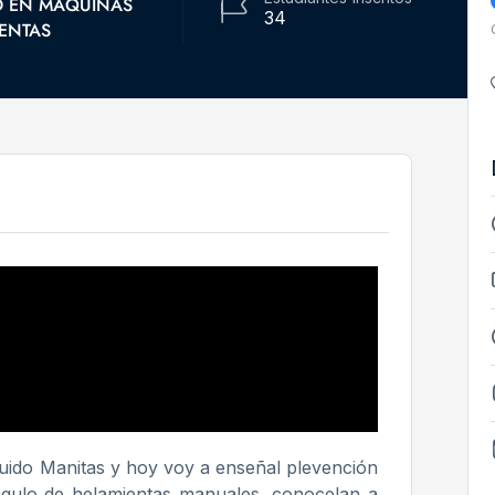
D EN MÁQUINAS
34
ENTAS
Cuido Manitas y hoy voy a enseñal plevención
egulo de helamientas manuales, conocelan a