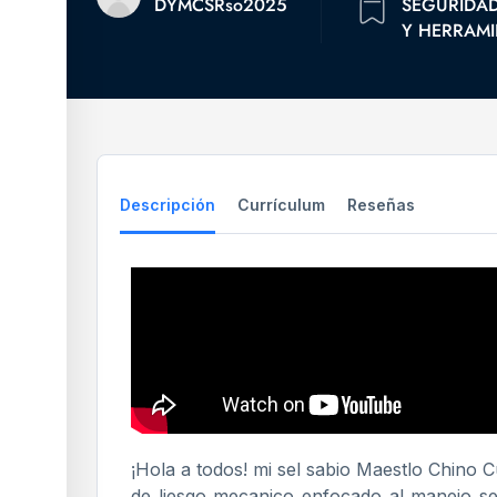
DYMCSRso2025
SEGURIDA
Y HERRAMI
Descripción
Currículum
Reseñas
¡Hola a todos! mi sel sabio Maestlo Chino 
de liesgo mecanico enfocado al manejo s