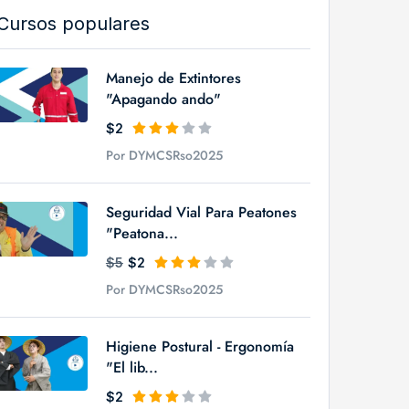
Cursos populares
Manejo de Extintores
"Apagando ando"
$2
Por DYMCSRso2025
Seguridad Vial Para Peatones
"Peatona...
$5
$2
Por DYMCSRso2025
Higiene Postural - Ergonomía
"El lib...
$2