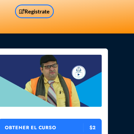
Registrate
OBTENER EL CURSO
$2