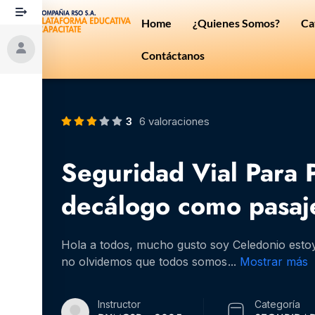
Ir
Home
¿Quienes Somos?
Ca
al
contenido
Contáctanos
3
6 valoraciones
Seguridad Vial Para 
decálogo como pasaj
Hola a todos, mucho gusto soy Celedonio estoy
no olvidemos que todos somos
...
Mostrar más
Instructor
Categoría