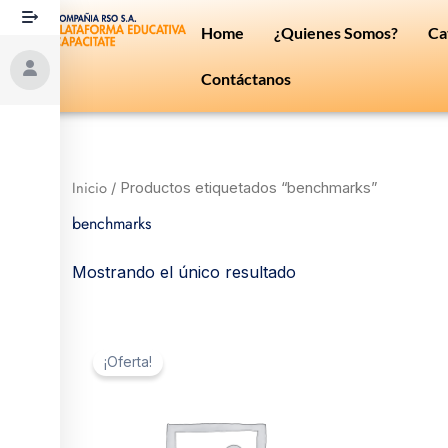
Ir
Home
¿Quienes Somos?
Ca
al
contenido
Contáctanos
Inicio
/ Productos etiquetados “benchmarks”
benchmarks
Mostrando el único resultado
El
El
precio
precio
¡Oferta!
original
actual
era:
es:
$ 3.
$ 2.