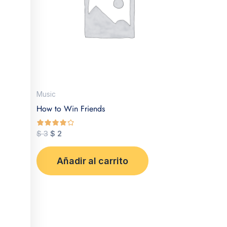
Music
How to Win Friends
$
3
$
2
de 5
Añadir al carrito