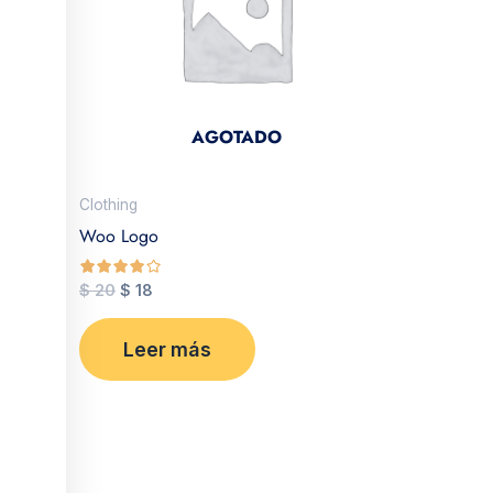
AGOTADO
Clothing
Woo Logo
$
20
$
18
de 5
Leer más