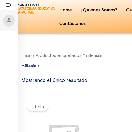
Ir
Home
¿Quienes Somos?
Ca
al
contenido
Contáctanos
Inicio
/ Productos etiquetados “millenials”
millenials
Mostrando el único resultado
El
El
precio
precio
¡Oferta!
original
actual
era:
es:
$ 20.
$ 18.