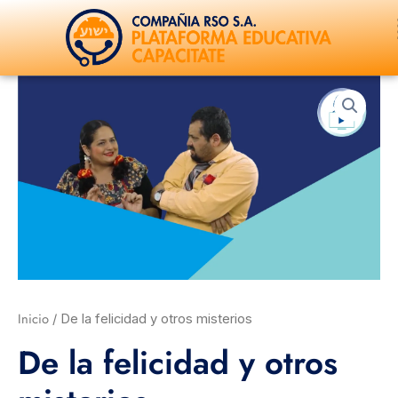
Ir
al
contenido
De
la
felicidad
y
otros
misterios
cantidad
Inicio
/ De la felicidad y otros misterios
De la felicidad y otros