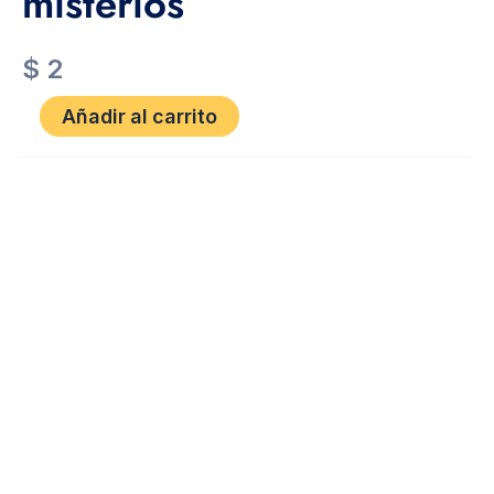
misterios
$
2
Añadir al carrito