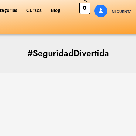
0
tegorías
Cursos
Blog
MI CUENTA
#SeguridadDivertida