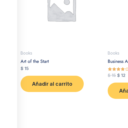
Books
Books
Art of the Start
Business A
$
15
$
15
$
12
de 5
Añadir al carrito
Aña