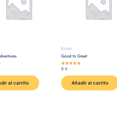
Books
dventures
Good to Great
$
9
de 5
dir al carrito
Añadir al carrito