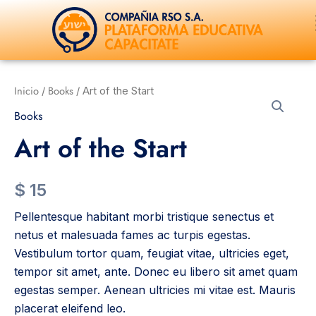
Ir
al
contenido
Art
Inicio
Books
/
/ Art of the Start
of
Books
the
Start
Art of the Start
cantidad
$
15
Pellentesque habitant morbi tristique senectus et
netus et malesuada fames ac turpis egestas.
Vestibulum tortor quam, feugiat vitae, ultricies eget,
tempor sit amet, ante. Donec eu libero sit amet quam
egestas semper. Aenean ultricies mi vitae est. Mauris
placerat eleifend leo.