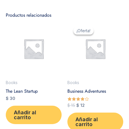
Productos relacionados
El
El
precio
precio
¡Oferta!
¡Oferta!
original
actual
era:
es:
$ 15.
$ 12.
Books
Books
The Lean Startup
Business Adventures
$
30
$
15
$
12
Añadir al
de 5
carrito
Añadir al
carrito