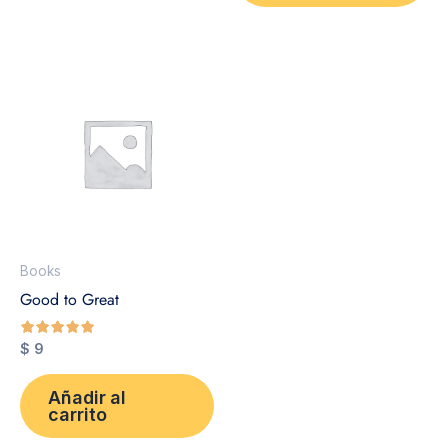
Books
Good to Great
$
9
de 5
Añadir al
carrito